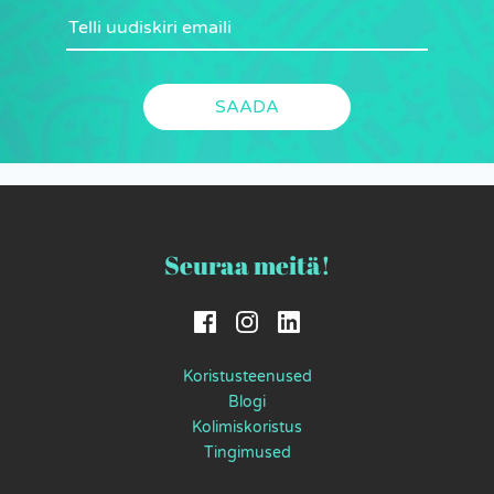
Seuraa meitä!
Koristusteenused
Blogi
Kolimiskoristus
Tingimused